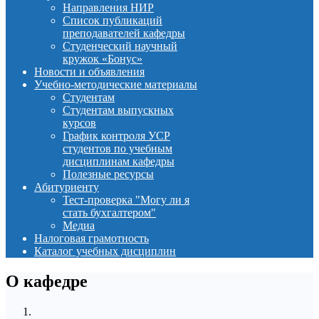
Направления НИР
Список публикаций
преподавателей кафедры
Студенческий научный
кружок «Бонус»
Новости и объявления
Учебно-методические материалы
Студентам
Студентам выпускных
курсов
График контроля УСР
студентов по учебным
дисциплинам кафедры
Полезные ресурсы
Абитуриенту
Тест-проверка "Могу ли я
стать бухгалтером"
Медиа
Налоговая грамотность
Каталог учебных дисциплин
О кафедре