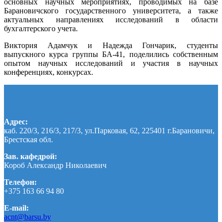
основных научных мероприятиях, проводимых на базе
Барановичского государственного университета, а также
актуальных направлениях исследований в области
бухгалтерского учета.
Виктория Адамчук и Надежда Гончарик, студенты
выпускного курса группы БА-41, поделились собственным
опытом научных исследований и участия в научных
конференциях, конкурсах.
Адрес:
каб. 220/3, 216/3, 217/3, ул.Парковая, 62, 225401 г.Барановичи,
Брестская обл.
Зав. кафедрой:
Короб Александр Николаевич
Телефон:
+375 163 66 94 80
E-mail:
acnt@barsu.by