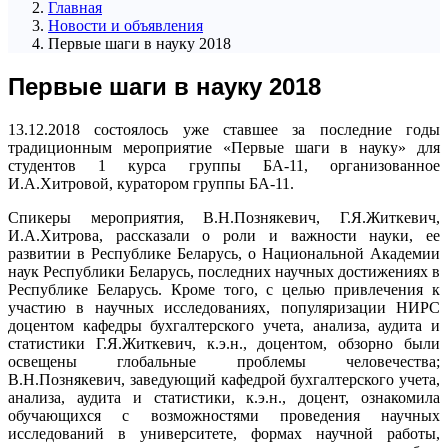
Главная
Новости и объявления
Первые шаги в науку 2018
Первые шаги в науку 2018
13.12.2018 состоялось уже ставшее за последние годы
традиционным мероприятие «Первые шаги в науку» для
студентов 1 курса группы БА-11, организованное
И.А.Хитровой, куратором группы БА-11.
Спикеры мероприятия, В.Н.Познякевич, Г.Я.Житкевич,
И.А.Хитрова, рассказали о роли и важности науки, ее
развитии в Республике Беларусь, о Национальной Академии
наук Республики Беларусь, последних научных достижениях в
Республике Беларусь. Кроме того, с целью привлечения к
участию в научных исследованиях, популяризации НИРС
доцентом кафедры бухгалтерского учета, анализа, аудита и
статистики Г.Я.Житкевич, к.э.н., доцентом, обзорно были
освещены глобальные проблемы человечества;
В.Н.Познякевич, заведующий кафедрой бухгалтерского учета,
анализа, аудита и статистики, к.э.н., доцент, ознакомила
обучающихся с возможностями проведения научных
исследований в университете, формах научной работы,