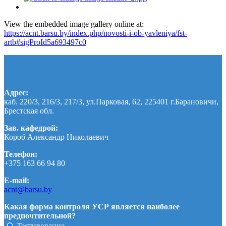
View the embedded image gallery online at:
https://acnt.barsu.by/index.php/novosti-i-ob-yavleniya/fst-
artb#sigProId5a693497c0
Адрес:
каб. 220/3, 216/3, 217/3, ул.Парковая, 62, 225401 г.Барановичи,
Брестская обл.
Зав. кафедрой:
Короб Александр Николаевич
Телефон:
+375 163 66 94 80
E-mail:
acnt@barsu.by
Какая форма контроля УСР является наиболее
предпочтительной?
Тестирование