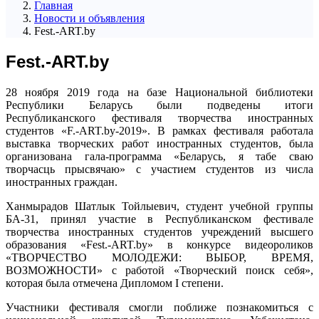
Главная
Новости и объявления
Fеst.-ART.bу
Fеst.-ART.bу
28 ноября 2019 года на базе Национальной библиотеки
Республики Беларусь были подведены итоги
Республиканского фестиваля творчества иностранных
студентов «F.-ART.by-2019». В рамках фестиваля работала
выставка творческих работ иностранных студентов, была
организована гала-программа «Беларусь, я табе сваю
творчасць прысвячаю» с участием студентов из числа
иностранных граждан.
Ханмырадов Шатлык Тойлыевич, студент учебной группы
БА-31, принял участие в Республиканском фестивале
творчества иностранных студентов учреждений высшего
образования «Fеst.-ART.bу» в конкурсе видеороликов
«ТВОРЧЕСТВО МОЛОДЕЖИ: ВЫБОР, ВРЕМЯ,
ВОЗМОЖНОСТИ» с работой «Творческий поиск себя»,
которая была отмечена Дипломом I степени.
Участники фестиваля смогли поближе познакомиться с