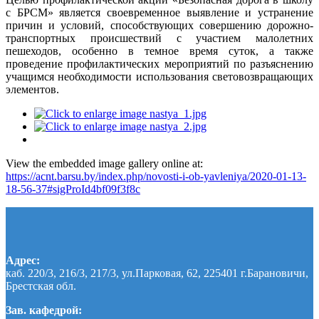
с БРСМ» является своевременное выявление и устранение
причин и условий, способствующих совершению дорожно-
транспортных происшествий с участием малолетних
пешеходов, особенно в темное время суток, а также
проведение профилактических мероприятий по разъяснению
учащимся необходимости использования световозвращающих
элементов.
View the embedded image gallery online at:
https://acnt.barsu.by/index.php/novosti-i-ob-yavleniya/2020-01-13-
18-56-37#sigProId4bf09f3f8c
Адрес:
каб. 220/3, 216/3, 217/3, ул.Парковая, 62, 225401 г.Барановичи,
Брестская обл.
Зав. кафедрой: