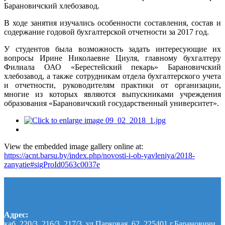
Барановичский хлебозавод.
В ходе занятия изучались особенности составления, состав и
содержание годовой бухгалтерской отчетности за 2017 год.
У студентов была возможность задать интересующие их
вопросы Ирине Николаевне Циуля, главному бухгалтеру
Филиала ОАО «Берестейский пекарь» Барановичский
хлебозавод, а также сотрудникам отдела бухгалтерского учета
и отчетности, руководителям практики от организации,
многие из которых являются выпускниками учреждения
образования «Барановичский государственный университет».
View the embedded image gallery online at:
https://acnt.barsu.by/index.php/novosti-i-ob-yavleniya/2018-
zanyatie#sigProId0563c0037e
Адрес:
каб. 220/3, 216/3, 217/3, ул.Парковая, 62, 225401 г.Барановичи,