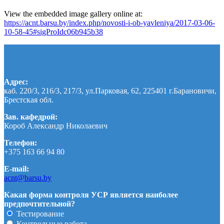
View the embedded image gallery online at:
https://acnt.barsu.by/index.php/novosti-i-ob-yavleniya/2017-03-06-
10-58-45#sigProIdc06b945b38
Адрес:
каб. 220/3, 216/3, 217/3, ул.Парковая, 62, 225401 г.Барановичи,
Брестская обл.
Зав. кафедрой:
Короб Александр Николаевич
Телефон:
+375 163 66 94 80
E-mail:
acnt@barsu.by
Какая форма контроля УСР является наиболее
предпочтительной?
Тестирование
Контрольные работа