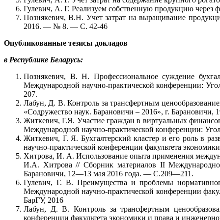
Гулевич, А. Г. Реализуем собственную продукцию через ф
Познякевич, В.Н. Учет затрат на выращивание продукции
2016. — № 8. — С. 42-46
Опубликованные тезисы докладов
в Республике Беларусь:
Познякевич, В. Н. Профессиональное суждение бухга
Международной научно-практической конференции: Угол
207.
Лабун, Д. В. Контроль за трансфертным ценообразование
«Содружество наук. Барановичи – 2016», г. Барановичи, 1
Житкевич, Г.Я. Участие граждан в виртуальных финансов
Международной научно-практической конференции: Уголо
Житкевич, Г. Я. Бухгалтерский кластер и его роль в ра
научно-практической конференции факультета экономики
Хитрова, И. А. Использование опыта применения междун
И.А. Хитрова // Сборник материалов II Международно
Барановичи, 12—13 мая 2016 года. — С.209—211.
Гулевич, Г. В. Преимущества и проблемы нормативного
Международной научно-практической конференции факул
БарГУ, 2016
Лабун, Д. В. Контроль за трансфертным ценообразов
конференции факультета экономики и права и инженерно