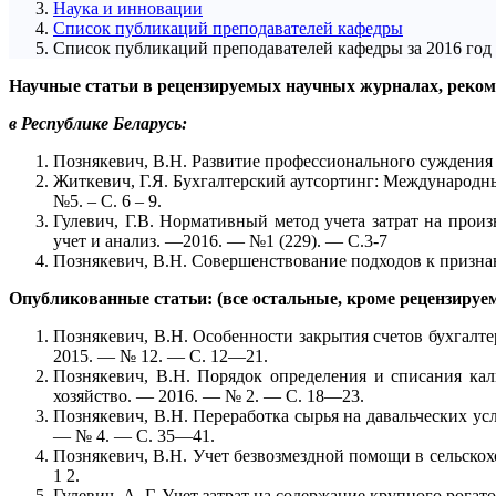
Наука и инновации
Список публикаций преподавателей кафедры
Список публикаций преподавателей кафедры за 2016 год
Научные статьи в рецензируемых научных журналах, реко
в Республике Беларусь:
Познякевич, В.Н. Развитие профессионального суждения б
Житкевич, Г.Я. Бухгалтерский аутсортинг: Международный
№5. – С. 6 – 9.
Гулевич, Г.В. Нормативный метод учета затрат на произ
учет и анализ. —2016. — №1 (229). — С.3-7
Познякевич, В.Н. Совершенствование подходов к призна
Опубликованные статьи: (все остальные, кроме рецензиру
Познякевич, В.Н. Особенности закрытия счетов бухгалтер
2015. — № 12. — С. 12—21.
Познякевич, В.Н. Порядок определения и списания кал
хозяйство. — 2016. — № 2. — С. 18—23.
Познякевич, В.Н. Переработка сырья на давальческих усл
— № 4. — С. 35—41.
Познякевич, В.Н. Учет безвозмездной помощи в сельскох
1 2.
Гулевич, А. Г. Учет затрат на содержание крупного рогато