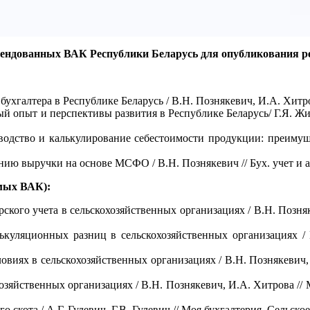
мендованных ВАК Республики Беларусь для опубликования р
ухгалтера в Республике Беларусь / В.Н. Познякевич, И.А. Хитро
 опыт и перспективы развития в Республике Беларусь/ Г.Я. Житк
водство и калькулирование себестоимости продукции: преимущес
нию выручки на основе МСФО / В.Н. Познякевич // Бух. учет и 
емых ВАК):
ского учета в сельскохозяйственных организациях / В.Н. Позняк
ькуляционных разниц в сельскохозяйственных организациях / 
овиях в сельскохозяйственных организациях / В.Н. Познякевич, 
озяйственных организациях / В.Н. Познякевич, И.А. Хитрова //
го скота / А.Г. Гулевич, Г.В. Гулевич // Моя бухгалтерия. Сельс