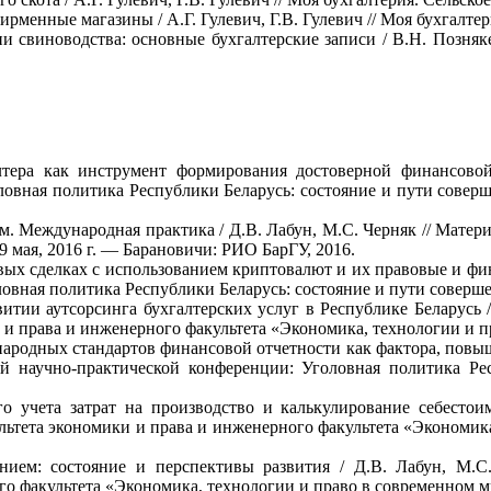
ирменные магазины / А.Г. Гулевич, Г.В. Гулевич // Моя бухгалте
 свиноводства: основные бухгалтерские записи / В.Н. Позняке
лтера как инструмент формирования достоверной финансовой
овная политика Республики Беларусь: состояние и пути совер
м. Международная практика / Д.В. Лабун, М.С. Черняк // Матер
9 мая, 2016 г. — Барановичи: РИО БарГУ, 2016.
ых сделках с использованием криптовалют и их правовые и фина
вная политика Республики Беларусь: состояние и пути соверш
звитии аутсорсинга бухгалтерских услуг в Республике Беларусь
 и права и инженерного факультета «Экономика, технологии и п
ародных стандартов финансовой отчетности как фактора, повыш
й научно-практической конференции: Уголовная политика Ре
 учета затрат на производство и калькулирование себестоим
ьтета экономики и права и инженерного факультета «Экономик
анием: состояние и перспективы развития / Д.В. Лабун, М.С
го факультета «Экономика, технологии и право в современном 