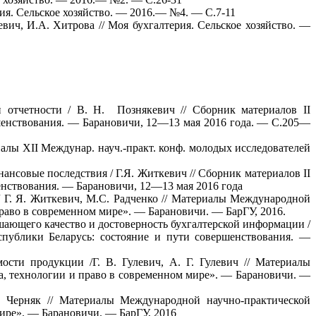
рия. Сельское хозяйство. — 2016.— №4. — С.7-11
вич, И.А. Хитрова // Моя бухгалтерия. Сельское хозяйство. —
 отчетности / В. Н. Познякевич // Сборник материалов II
шенствования. — Барановичи, 12—13 мая 2016 года. — С.205—
иалы ХII Междунар. науч.-практ. конф. молодых исследователей
нсовые последствия / Г.Я. Житкевич // Сборник материалов II
енствования. — Барановичи, 12—13 мая 2016 года
 / Г. Я. Житкевич, М.С. Радченко // Материалы Международной
раво в современном мире». — Барановичи. — БарГУ, 2016.
ающего качество и достоверность бухгалтерской информации /
спублики Беларусь: состояние и пути совершенствования. —
ости продукции /Г. В. Гулевич, А. Г. Гулевич // Материалы
а, технологии и право в современном мире». — Барановичи. —
. Черняк // Материалы Международной научно-практической
мире». — Барановичи. — БарГУ, 2016