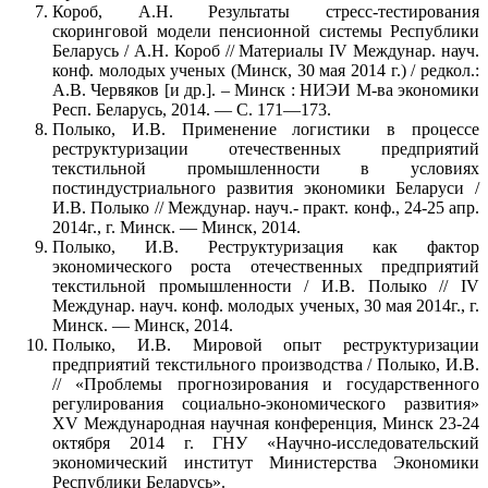
Короб, А.Н. Результаты стресс-тестирования
скоринговой модели пенсионной системы Республики
Беларусь / А.Н. Короб // Материалы IV Междунар. науч.
конф. молодых ученых (Минск, 30 мая 2014 г.) / редкол.:
А.В. Червяков [и др.]. – Минск : НИЭИ М-ва экономики
Респ. Беларусь, 2014. — С. 171—173.
Полыко, И.В. Применение логистики в процессе
реструктуризации отечественных предприятий
текстильной промышленности в условиях
постиндустриального развития экономики Беларуси /
И.В. Полыко // Междунар. науч.- практ. конф., 24-25 апр.
2014г., г. Минск. — Минск, 2014.
Полыко, И.В. Реструктуризация как фактор
экономического роста отечественных предприятий
текстильной промышленности / И.В. Полыко // IV
Междунар. науч. конф. молодых ученых, 30 мая 2014г., г.
Минск. — Минск, 2014.
Полыко, И.В. Мировой опыт реструктуризации
предприятий текстильного производства / Полыко, И.В.
// «Проблемы прогнозирования и государственного
регулирования социально-экономического развития»
ХV Международная научная конференция, Минск 23-24
октября 2014 г. ГНУ «Научно-исследовательский
экономический институт Министерства Экономики
Республики Беларусь».