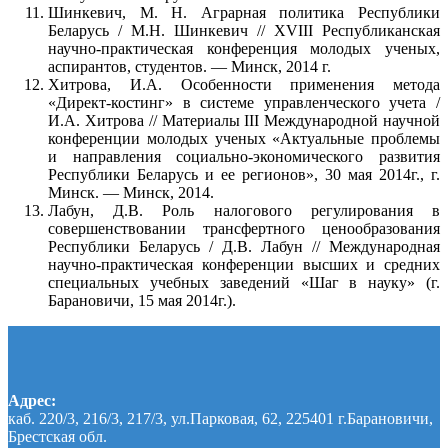
Шинкевич, М. Н. Аграрная политика Республики
Беларусь / М.Н. Шинкевич // XVIII Республиканская
научно-практическая конференция молодых ученых,
аспирантов, студентов. — Минск, 2014 г.
Хитрова, И.А. Особенности применения метода
«Директ-костинг» в системе управленческого учета /
И.А. Хитрова // Материалы III Международной научной
конференции молодых ученых «Актуальные проблемы
и направления социально-экономического развития
Республики Беларусь и ее регионов», 30 мая 2014г., г.
Минск. — Минск, 2014.
Лабун, Д.В. Роль налогового регулирования в
совершенствовании трансфертного ценообразования
Республики Беларусь / Д.В. Лабун // Международная
научно-практическая конференции высших и средних
специальных учебных заведений «Шаг в науку» (г.
Барановичи, 15 мая 2014г.).
Адрес:
каб. 220/3, 216/3, 217/3, ул.Парковая, 62, 225401 г.Барановичи,
Брестская обл.