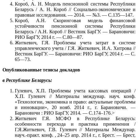
Короб, А. Н. Модель пенсионной системы Республики
Беларусь / А. Н. Короб // Социально-экономические и
правовые исследования. — 2014. — №3. — С.135—147.
Короб, А.Н. Скоринговая модель финансовой
устойчивости пенсионной системы Республики
Беларусь / А.Н. Короб // Вестник БарГУ. — Барановичи:
РИО БарГУ, 2014 г. — С.80—87.
Житкевич, Г.Я. Проблемы учета затрат в системе
управленческого учета / Г.Я. Житкевич, И.А. Хитрова //
Вестник БарГУ. — Барановичи: РИО БарГУ, 2014 г. — С.
65—73.
Опубликованные тезисы докладов
в Республике Беларусь:
Гулевич, Х.П. Проблемы учета кассовых операций /
Х.П. Гулевич // Материалы междунар. науч. конф.
«Технологии, экономика и право: актуальные проблемы
и инновации», 20 нояб. 2014 г., г. Барановичи. —
Барановичи : РИО БарГУ, 2014. — С.174–176.>
Житкевич Г.Я. МСФО в Республике Беларусь:
особенности перехода и практика применения /
Г.Я.Житкевич, Г.В. Гулевич // Материалы Междунар.
науч.-практ. конф. , 24–25 апр. 2014 г., г. Брест. — Брест,