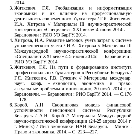
2014.
Житкевич, Г.Я. Глобализация и информатизация
экономики и их влияние на профессиональную
деятельность современного бухгалтера / Г.Я. Житкевич,
И.А. Хитрова // Материалы III научно-практической
конференции «Специалист XXI века» 4 июня 2014г. —
Барановичи : РИО УО БарГУ, 2014.
Хитрова, И.А. Развитие методов учета затрат в системе
управленческого учета / И.А. Хитрова // Материалы III
Международной научно-практической конференции
«Специалист ХХI века» 4-5 июня 2014г. — Барановичи :
РИО УО БарГУ, 2014.
Житкевич, Г.Я. На пути к формированию института
профессиональных бухгалтеров в Республике Беларусь /
Г.Я. Житкевич, Г.В. Гулевич // Материалы междунар.
науч. конф. «Технологии, экономика и право:
актуальные проблемы и инновации», 20 нояб. 2014 г., г.
Барановичи. — Барановичи : РИО БарГУ, 2014. — С.176
—178.
Короб, А.Н. Скоринговая модель финансовой
устойчивости пенсионной системы Республики
Беларусь / А.Н. Короб // Материалы Международной
научно-практической конференции (24-25 апреля 2014 г.
г. Минск) / Ин-т экономики НАН Беларуси. – Минск :
Право и экономика, 2014. – С. 223—227.