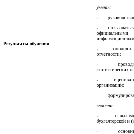
уметь:
- руководствова
- пользоваться с
официальными с
информационными
Результаты обучения
- заполнять тре
отчетности;
- проводить ст
статистических по
- оценивать ур
организаций;
- формулироват
владеть:
- навыками про
бухгалтерской и 
- основными м