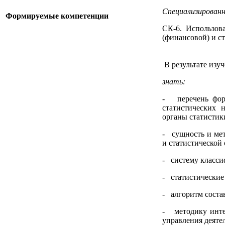
Специализированн
Формируемые компетенции
СК-6. Использова
(финансовой) и с
В результате изу
знать:
- перечень форм
статистических 
органы статистик
- сущность и мет
и статистической 
- систему класси
- статистические
- алгоритм соста
- методику инте
управления деяте