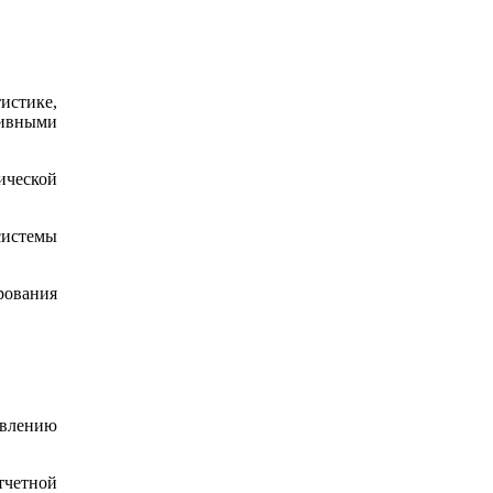
истике,
ивными
ической
истемы
рования
влению
четной