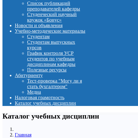
Список публикаций
преподавателей кафедры
Студенческий научный
кружок «Бонус»
Новости и объявления
Учебно-методические материалы
Студентам
Студентам выпускных
курсов
График контроля УСР
студентов по учебным
дисциплинам кафедры
Полезные ресурсы
Абитуриенту
Тест-проверка "Могу ли я
стать бухгалтером"
Медиа
Налоговая грамотность
Каталог учебных дисциплин
Каталог учебных дисциплин
Главная