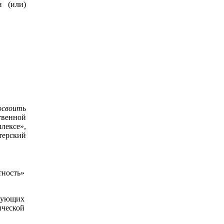
и (или)
освоить
твенной
лексе»,
терский
ность»
ирующих
ической