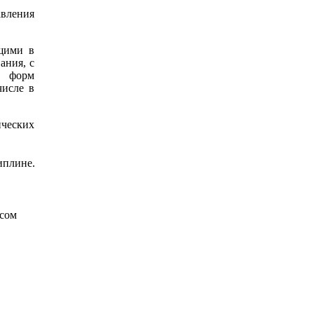
вления
щими в
ания, с
и форм
числе в
ических
иплине.
есом