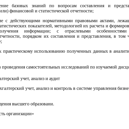
е базовых знаний по вопросам составления и предста
(или) финансовой и статистической отчетности;
е с действующими нормативными правовыми актами, лежа
татистических показателей, методологией их расчета и формиров
олучения информации; с отраслевыми особенностям
отчетности, порядком их составления и представления, в том 
;
 практическому использованию полученных данных в аналит
 проведения самостоятельных исследований по изучаемой дисц
алтерский учет, анализ и аудит
хгалтерский учет, анализ и контроль в системе управления бизн
дения высшего образовани.
сть организации»