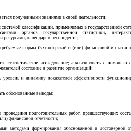
ться полученными знаниями в своей деятельности;
истемой классификаций, применяемых в государственной стат
айтами органов государственной статистики, интеракт
 ресурсами, календарем респондента;
буемые формы бухгалтерской и (или) финансовой и статист
атистическое исследование; анализировать с помощью с
казателей состояние и развитие организаций;
овень и динамику показателей эффективности функциони
ь обоснованные выводы;
ведения подготовительных работ, предшествующих соста
(или) финансовой отчетности;
етодами формирования обоснованной и достоверной от