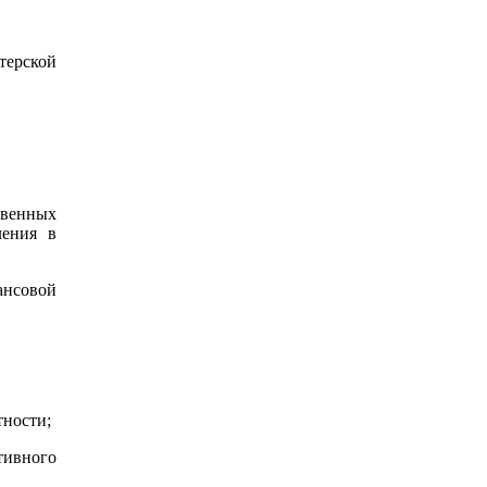
терской
твенных
ления в
ансовой
тности;
тивного