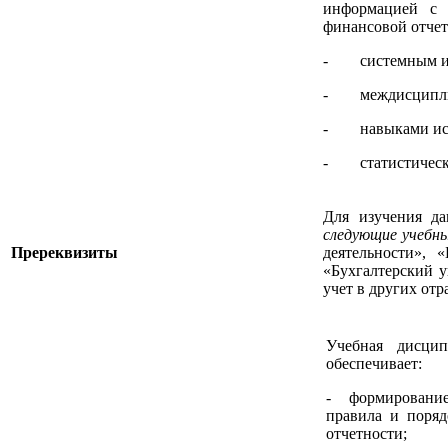
информацией с 
финансовой отчет
- системным и 
- междисциплин
- навыками испо
- статистически
Для изучения д
следующие учебны
Пререквизиты
деятельности», 
«Бухгалтерский у
учет в других от
Учебная дисцип
обеспечивает:
- формирование
правила и поряд
отчетности;