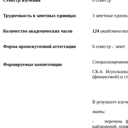
Семестр изучения
6 семестр
Трудоемкость в зачетных единицах
3 зачетные едини
Количество академических часов
124
академических
Форма промежуточной аттестации
6 семестр – зачет
Специализированн
Формируемые компетенции
СК-6. Использова
(финансовой) и с
В результате изу
знать:
- перечень фор
наблюдений, поря