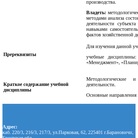
производства.
Владеть:
методологиче
методами анализа состо
деятельности субъекта
навыками самостоятель
фактов хозяйственной д
Для изучения данной у
Пререквизиты
учебные дисциплины: 
«Менеджмент», «Планир
Методологические и 
Краткое содержание учебной
деятельности.
дисциплины
Основные направления а
Адрес:
каб. 220/3, 216/3, 217/3, ул.Парковая, 62, 225401 г.Барановичи,
Брестская обл.