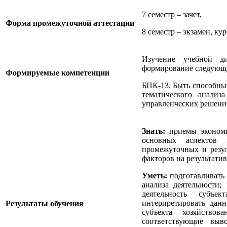
7 семестр – зачет,
Форма промежуточной аттестации
8 семестр – экзамен, кур
Изучение учебной д
формирование следующе
Формируемые компетенции
БПК-13. Быть способны
тематического анализ
управленческих решени
Знать:
приемы экономич
основных аспектов п
промежуточных и резул
факторов на результати
Уметь:
подготавливать
анализа деятельности;
деятельность субъек
интерпретировать дан
Результаты обучения
субъекта хозяйствов
соответствующие выв