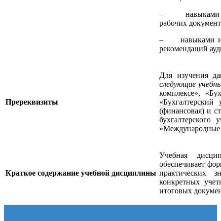
– навыками сам
рабочих документ
– навыками инте
рекомендаций ау
Для изучения д
следующие учебны
комплексе», «Бу
Пререквизиты
«Бухгалтерский 
(финансовая) и с
бухгалтерского 
«Международные 
Учебная дисци
обеспечивает фор
Краткое содержание учебной дисциплины
практических з
конкретных учет
итоговых докумен